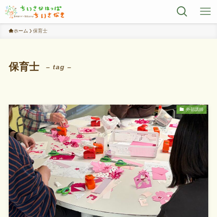
ホーム
保育士
保育士
– tag –
外部講師