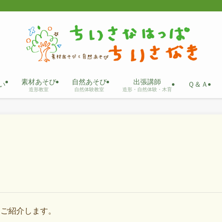
素材あそび
自然あそび
出張講師
い
Ｑ＆Ａ
造形教室
自然体験教室
造形・自然体験・木育
をご紹介します。